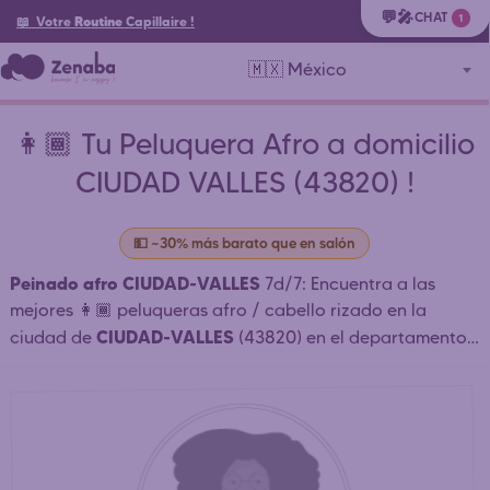
💬🎤
CHAT
1
📖 Votre
Routine
Capillaire
!
🇲🇽 México
👩🏾 Tu Peluquera Afro a domicilio
CIUDAD VALLES (43820) !
💵 ~30% más barato que en salón
Peinado afro CIUDAD-VALLES
7d/7: Encuentra a las
mejores 👩🏾 peluqueras afro / cabello rizado en la
CIUDAD-VALLES
ciudad de
(43820) en el departamento
MX-CM-BJ BENITO-JUAREZ
CIUDAD-DE-MEXICO
de
(
) y
alrededores que peinan a domicilio o en salón: trenzas
africanas, tejido, dreadlocks CIUDAD-VALLES . ⏱️
Contacto rápido. Reserva simple y rápida. Reserva tu
cita online 24h/24. Contacte directamente a las