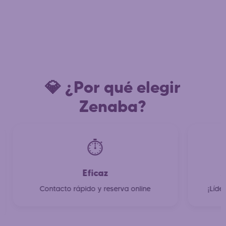
💎 ¿Por qué elegir
Zenaba?
⏱️
Eficaz
2
Contacto rápido y reserva online
¡Líde