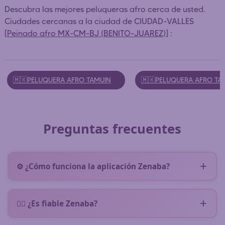
Descubra las mejores peluqueras afro cerca de usted.
Ciudades cercanas a la ciudad de CIUDAD-VALLES
[
Peinado afro MX-CM-BJ (BENITO-JUAREZ)
] :
🇲🇽PELUQUERA AFRO TAMUIN
🇲🇽PELUQUERA AFRO 
Preguntas frecuentes
⚙️ ¿Cómo funciona la aplicación Zenaba?
Zenaba te pone en contacto con peluqueras afro
cerca de ti. Rellenas (
sin compromiso
) un breve
👌🏿 ¿Es fiable Zenaba?
formulario describiendo tu necesidad y la solicitud
Sí, Zenaba es una plataforma seria que existe
se transmite directamente a las peluqueras afro de