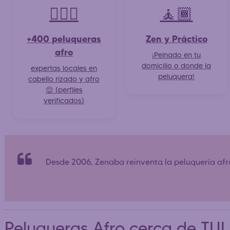
💇🏽‍♀️
🧘🏾
+400 peluqueras
Zen y Práctico
afro
¡Peinado en tu
domicilio o donde la
expertas locales en
peluquera!
cabello rizado y afro
😌 (perfiles
verificados)
Desde 2006, Zenaba reinventa la peluquería af
Peluqueras Afro cerca de T