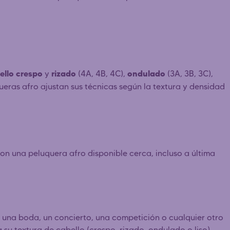
ello crespo
rizado
ondulado
y
(4A, 4B, 4C),
(3A, 3B, 3C),
uqueras afro ajustan sus técnicas según la textura y densidad
n una peluquera afro disponible cerca, incluso a última
a una boda, un concierto, una competición o cualquier otro
 su textura de cabello (crespo, rizado, ondulado o liso).