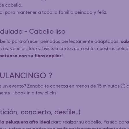
de cabello.
deal para mantener a toda la familia peinada y feliz.
dulado - Cabello liso
cab
cabello para ofrecer peinados perfectamente adaptados:
nzas, vanillas, locks, twists o cortes con estilo, nuestras pel
petuoso con su fibra capilar!
n TULANCINGO ?
e un evento? Zenaba te conecta en menos de 15 minutos ⏱️ co
ents — book in a few clicks!
ción, concierto, desfile..)
la peluquera afro ideal
para realzar su cabello. Ya sea par
locks, twists o peinados con estilo perfectamente adaptados a