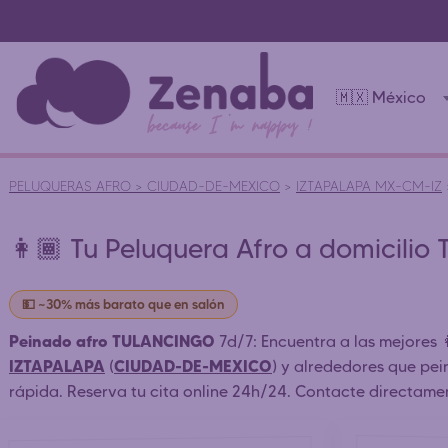
🇲🇽 México
PELUQUERAS AFRO
>
CIUDAD-DE-MEXICO
>
IZTAPALAPA MX-CM-IZ
👩🏾 Tu Peluquera Afro a domicili
💵 ~30% más barato que en salón
Peinado afro TULANCINGO
7d/7: Encuentra a las mejores 
IZTAPALAPA
CIUDAD-DE-MEXICO
(
) y alrededores que pei
rápida. Reserva tu cita online 24h/24. Contacte directame
de peluquería afro)