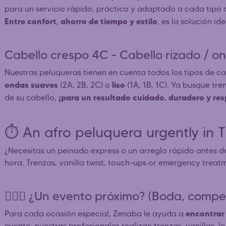
para un servicio rápido, práctico y adaptado a cada tipo 
Entre confort, ahorro de tiempo y estilo
, es la solución i
Cabello crespo 4C - Cabello rizado / on
Nuestras peluqueras tienen en cuenta todos los tipos de 
ondas suaves
liso
(2A, 2B, 2C) o
(1A, 1B, 1C). Ya busque tre
¡para un resultado cuidado, duradero y res
de su cabello,
⏱️ An afro peluquera urgently i
¿Necesitas un peinado express o un arreglo rápido antes d
hora. Trenzas, vanilla twist, touch-ups or emergency treatm
👰🏿‍♀️ ¿Un evento próximo? (Boda, competi
encontrar 
Para cada ocasión especial, Zenaba le ayuda a
evento, nuestras profesionales realizan trenzas, vanillas, 