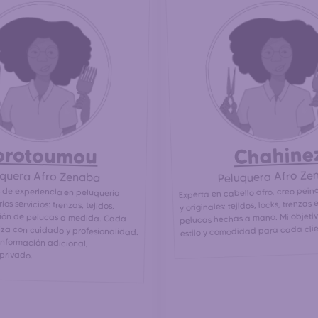
Chahine
orotoumou
Peluquera Afro Ze
uquera Afro Zenaba
Experta en cabello afro, creo pein
 de experiencia en peluquería
rios servicios: trenzas, tejidos,
ión de pelucas a medida. Cada
za con cuidado y profesionalidad.
er información adicional,
y originales: tejidos, locks, trenzas
pelucas hechas a mano. Mi objeti
estilo y comodidad para cada clie
privado.