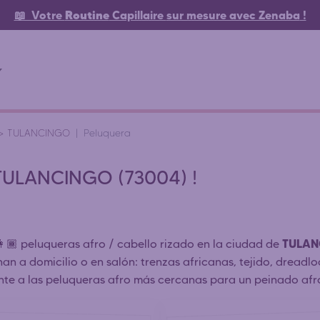
📖 Votre
Routine
Capillaire
sur mesure avec Zenaba
!
>
TULANCINGO
Peluquera
o TULANCINGO (73004) !
TULA
👩🏾 peluqueras afro / cabello rizado en la ciudad de
nan a domicilio o en salón: trenzas africanas, tejido, drea
nte a las peluqueras afro más cercanas para un peinado afro