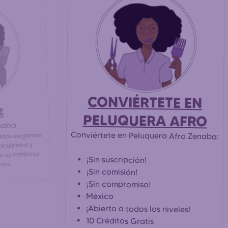
CONVIÉRTETE EN
z
PELUQUERA AFRO
naba
Conviértete en Peluquera Afro Zenaba:
ados elegantes
 esculpidas y
vo es combinar
¡Sin suscripción!
nta.
¡Sin comisión!
¡Sin compromiso!
México
¡Abierto a todos los niveles!
10 Créditos Gratis