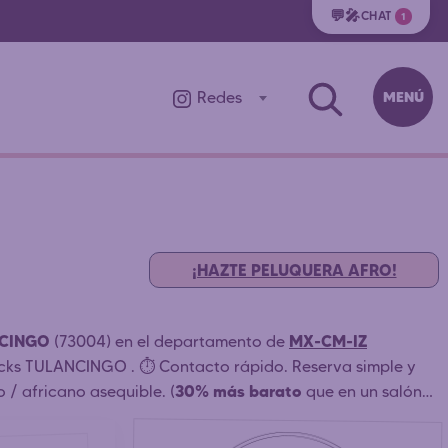
💬🎤
CHAT
1
MENÚ
Redes
¡HAZTE PELUQUERA AFRO!
NCINGO
MX-CM-IZ
(73004) en el departamento de
dlocks TULANCINGO . ⏱️ Contacto rápido. Reserva simple y
30% más barato
 / africano asequible. (
que en un salón